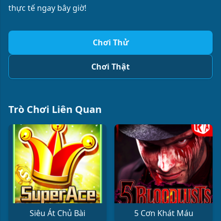
thực tế ngay bây giờ!
Chơi Thử
Chơi Thật
Trò Chơi Liên Quan
Siêu Át Chủ Bài
5 Cơn Khát Máu