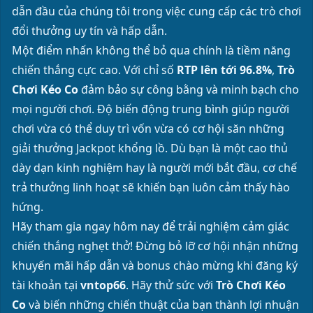
dẫn đầu của chúng tôi trong việc cung cấp các trò chơi
đổi thưởng uy tín và hấp dẫn.
Một điểm nhấn không thể bỏ qua chính là tiềm năng
chiến thắng cực cao. Với chỉ số
RTP lên tới 96.8%
,
Trò
Chơi Kéo Co
đảm bảo sự công bằng và minh bạch cho
mọi người chơi. Độ biến động trung bình giúp người
chơi vừa có thể duy trì vốn vừa có cơ hội săn những
giải thưởng Jackpot khổng lồ. Dù bạn là một cao thủ
dày dạn kinh nghiệm hay là người mới bắt đầu, cơ chế
trả thưởng linh hoạt sẽ khiến bạn luôn cảm thấy hào
hứng.
Hãy tham gia ngay hôm nay để trải nghiệm cảm giác
chiến thắng nghẹt thở! Đừng bỏ lỡ cơ hội nhận những
khuyến mãi hấp dẫn và bonus chào mừng khi đăng ký
tài khoản tại
vntop66
. Hãy thử sức với
Trò Chơi Kéo
Co
và biến những chiến thuật của bạn thành lợi nhuận