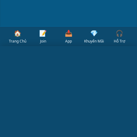
🏠
📝
📥
💎
🎧
Trang Chủ
Join
App
Khuyến Mãi
Hỗ Trợ
✕
Select Language
🇻🇳
✓
Vietnamese
⚙️
Thông Số Kỹ Thuật Trò Chơi
RTP
Volatility
High ⚡⚡⚡⚡🌑
96.75%
Max Win
Paylines
243
x8000
Reels
Min Bet