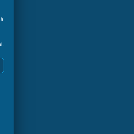
là
m
i!