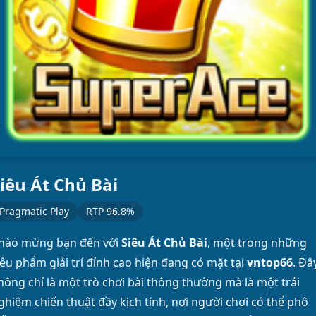
iêu Át Chủ Bài
▶
Pragmatic Play
RTP 96.8%
hào mừng bạn đến với
Siêu Át Chủ Bài
, một trong những
iêu phẩm giải trí đỉnh cao hiện đang có mặt tại
vntop66
. Đâ
hông chỉ là một trò chơi bài thông thường mà là một trải
ghiệm chiến thuật đầy kịch tính, nơi người chơi có thể phô