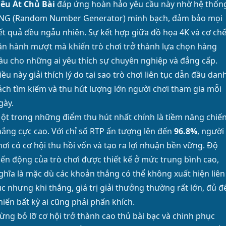
iêu Át Chủ Bài
đáp ứng hoàn hảo yêu cầu này nhờ hệ thốn
NG (Random Number Generator) minh bạch, đảm bảo mọi
ết quả đều ngẫu nhiên. Sự kết hợp giữa đồ họa 4K và cơ ch
ận hành mượt mà khiến trò chơi trở thành lựa chọn hàng
ầu cho những ai yêu thích sự chuyên nghiệp và đẳng cấp.
iều này giải thích lý do tại sao trò chơi liên tục dẫn đầu dan
ách tìm kiếm và thu hút lượng lớn người chơi tham gia mỗi
gày.
ột trong những điểm thu hút nhất chính là tiềm năng chiế
hắng cực cao. Với chỉ số RTP ấn tượng lên đến
96.8%
, người
hơi có cơ hội thu hồi vốn và tạo ra lợi nhuận bền vững. Độ
iến động của trò chơi được thiết kế ở mức trung bình cao,
ghĩa là mặc dù các khoản thắng có thể không xuất hiện liên
ục nhưng khi thắng, giá trị giải thưởng thường rất lớn, đủ đ
hiến bất kỳ ai cũng phải phấn khích.
ừng bỏ lỡ cơ hội trở thành cao thủ bài bạc và chinh phục