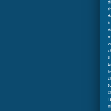
d
t
đ
t
V
m
v
c
t
b
h
c
t
c
T
n