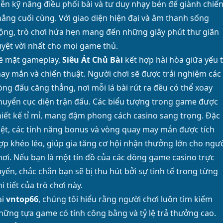
iễn kỹ năng điều phối bài và tư duy nhạy bén để giành chiế
hắng cuối cùng. Với giao diện hiện đại và âm thanh sống
ộng, trò chơi hứa hẹn mang đến những giây phút thư giãn
uyệt vời nhất cho mọi game thủ.
ề mặt gameplay,
Siêu Át Chủ Bài
kết hợp hài hòa giữa yếu 
ay mắn và chiến thuật. Người chơi sẽ được trải nghiệm các
òng đấu căng thẳng, nơi mỗi lá bài rút ra đều có thể xoay
huyển cục diện trận đấu. Các biểu tượng trong game được
hiết kế tỉ mỉ, mang đậm phong cách casino sang trọng. Đặc
iệt, các tính năng bonus và vòng quay may mắn được tích
ợp khéo léo, giúp gia tăng cơ hội nhận thưởng lớn cho ngư
hơi. Nếu bạn là một tín đồ của các dòng game casino trực
uyến, chắc chắn bạn sẽ bị thu hút bởi sự tinh tế trong từng
hi tiết của trò chơi này.
ại
vntop66
, chúng tôi hiểu rằng người chơi luôn tìm kiếm
hững tựa game có tính công bằng và tỷ lệ trả thưởng cao.