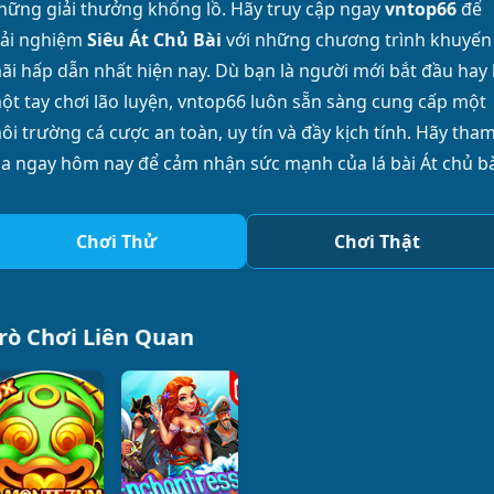
hững giải thưởng khổng lồ. Hãy truy cập ngay
vntop66
để
rải nghiệm
Siêu Át Chủ Bài
với những chương trình khuyến
ãi hấp dẫn nhất hiện nay. Dù bạn là người mới bắt đầu hay 
ột tay chơi lão luyện, vntop66 luôn sẵn sàng cung cấp một
ôi trường cá cược an toàn, uy tín và đầy kịch tính. Hãy tha
ia ngay hôm nay để cảm nhận sức mạnh của lá bài Át chủ bà
Chơi Thử
Chơi Thật
rò Chơi Liên Quan