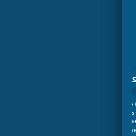
S
C
s
k
n