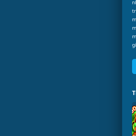
n
t
m
m
m
g
T