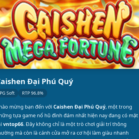
Caishen Đại Phú Quý
▶
PG Soft
RTP 96.8%
hào mừng bạn đến với
Caishen Đại Phú Quý
, một trong
hững tựa game nổ hũ đình đám nhất hiện nay đang có mặt
ại
vntop66
. Đây không chỉ là một trò chơi giải trí thông
hường mà còn là cánh cửa mở ra cơ hội làm giàu nhanh