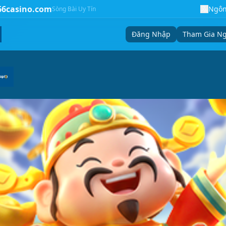
66casino.com
Ngôn
Sòng Bài Uy Tín
Đăng Nhập
Tham Gia N