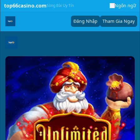
top66casino.com
Ngôn ngữ
Sòng Bài Uy Tín
Đăng Nhập
Tham Gia Ngay