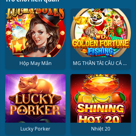
Hộp May Mắn
MG THẦN TÀI CÂU CÁ WANDA
Lucky Porker
Nhiệt 20