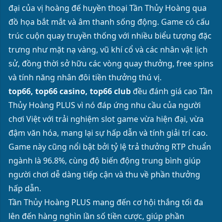
đại của vị hoàng đế huyền thoại Tần Thủy Hoàng qua
đồ họa bắt mắt và âm thanh sống động. Game có cấu
trúc cuộn quay truyền thống với nhiều biểu tượng đặc
trưng như mặt nạ vàng, vũ khí cổ và các nhân vật lịch
sử, đồng thời sở hữu các vòng quay thưởng, free spins
và tính năng nhân đôi tiền thưởng thú vị.
top66, top66 casino, top66 club
đều đánh giá cao Tần
Thủy Hoàng PLUS vì nó đáp ứng nhu cầu của người
chơi Việt với trải nghiệm slot game vừa hiện đại, vừa
đậm văn hóa, mang lại sự hấp dẫn và tính giải trí cao.
Game này cũng nổi bật bởi tỷ lệ trả thưởng RTP chuẩn
ngành là 96.8%, cùng độ biến động trung bình giúp
người chơi dễ dàng tiếp cận và thu về phần thưởng
hấp dẫn.
Tần Thủy Hoàng PLUS mang đến cơ hội thắng tối đa
lên đến hàng nghìn lần số tiền cược, giúp phần