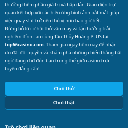
thưởng thêm phần giá trị và hấp dẫn. Giao diện trực
quan kết hợp với các hiệu ứng hình ảnh bắt mắt giúp
việc quay slot trở nên thú vị hơn bao giờ hết.
Đừng bỏ lỡ cơ hội thử vận may và tận hưởng trải
nghiệm đỉnh cao cùng Tần Thủy Hoàng PLUS tại
top66casino.com
. Tham gia ngay hôm nay để nhận
ưu đãi độc quyền và khám phá những chiến thắng bất
ngờ đang chờ đón bạn trong thế giới casino trực
tuyến đẳng cấp!
Chơi thử
Chơi thật
Trò chơi liên quan